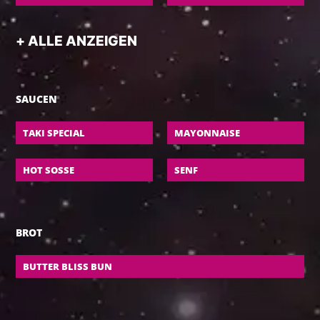
CHILIS ROT / GRÜN
MOZARELLA FLAKES
+ ALLE ANZEIGEN
SAUCEN
TAKI SPECIAL
MAYONNAISE
HOT SOSSE
SENF
BROT
BUTTER BLISS BUN