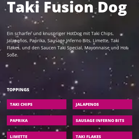
Taki Fusion Dog
Ein scharfer und knuspriger HotDog mit Taki Chips,
Jalapeños, Paprika, Sausage Inferno Bits, Limette, Taki
Flakes, und den Saucen Taki Special, Mayonnaise und Hot
Soße.
TOPPINGS
TAKI CHIPS
JALAPENOS
PAPRIKA
SAUSAGE INFERNO BITS
LIMETTE
TAKI FLAKES